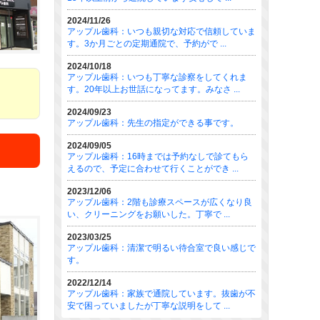
2024/11/26
アップル歯科：いつも親切な対応で信頼していま
す。3か月ごとの定期通院で、予約がで ...
2024/10/18
アップル歯科：いつも丁寧な診察をしてくれま
す。20年以上お世話になってます。みなさ ...
2024/09/23
アップル歯科：先生の指定ができる事です。
2024/09/05
アップル歯科：16時までは予約なしで診てもら
えるので、予定に合わせて行くことができ ...
2023/12/06
アップル歯科：2階も診療スペースが広くなり良
い、クリーニングをお願いした。丁寧で ...
2023/03/25
アップル歯科：清潔で明るい待合室で良い感じで
す。
2022/12/14
アップル歯科：家族で通院しています。抜歯が不
安で困っていましたが丁寧な説明をして ...