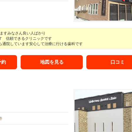
いますみなさん良い人ばかり
す 信頼できるクリニックです
から通院しています安心して治療に行ける歯科です
予約
地図を見る
口コミ
件