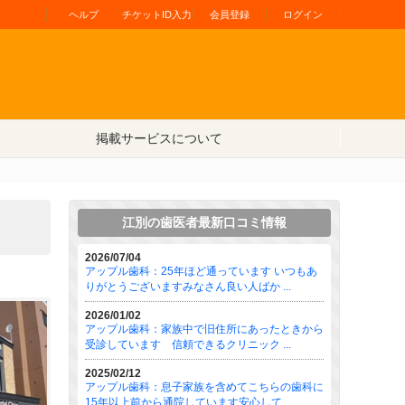
ヘルプ
チケットID入力
会員登録
ログイン
掲載サービスについて
江別の歯医者最新口コミ情報
2026/07/04
アップル歯科：25年ほど通っています いつもあ
りがとうございますみなさん良い人ばか ...
2026/01/02
アップル歯科：家族中で旧住所にあったときから
受診しています 信頼できるクリニック ...
2025/02/12
アップル歯科：息子家族を含めてこちらの歯科に
15年以上前から通院しています安心して ...