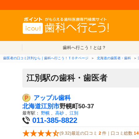
歯科へ行こう！とは？
歯医者の口コミ評判なら｜歯科へ行こう！ＴＯＰページ
＞
北海道の歯医者・歯科
＞
江別駅の歯科・歯医者
アップル歯科
北海道
江別市
野幌町50-37
最寄駅：
野幌
、
高砂
、
江別
011-385-8822
(9.32)最近の口コミ
2
件｜口コミ総数
14