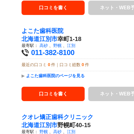
口コミを書く
ネット・WEB
よこた歯科医院
北海道
江別市
幸町1-18
最寄駅：
高砂
、
野幌
、
江別
011-382-8100
最近の口コミ
0
件｜口コミ総数
0
件
▶
よこた歯科医院のページを見る
口コミを書く
ネット・WEB
クオレ矯正歯科クリニック
北海道
江別市
野幌町40-15
最寄駅：
野幌
、
高砂
、
江別