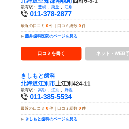
北海道
空知郡南幌町
西町5-3-1
最寄駅：
豊幌
、
栗丘
、
江別
011-378-2877
最近の口コミ
0
件｜口コミ総数
0
件
▶
藤井歯科医院のページを見る
口コミを書く
ネット・WEB
きしもと歯科
北海道
江別市
上江別424-11
最寄駅：
高砂
、
江別
、
野幌
011-385-5534
最近の口コミ
0
件｜口コミ総数
0
件
▶
きしもと歯科のページを見る