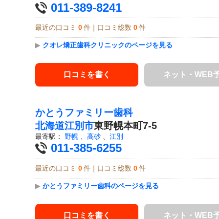
011-389-8241
最近の口コミ
0
件｜口コミ総数
0
件
▶
クオレ矯正歯科クリニックのページを見る
口コミを書く
ネット・WEB
かとうファミリー歯科
北海道
江別市
東野幌本町7-5
最寄駅：
野幌
、
高砂
、
江別
011-385-6255
最近の口コミ
0
件｜口コミ総数
0
件
▶
かとうファミリー歯科のページを見る
口コミを書く
ネット・WEB