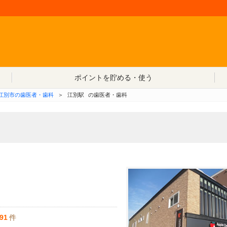
コンテンツへ移動
ポイントを貯める・使う
江別市の歯医者・歯科
＞
江別駅
の歯医者・歯科
91
件