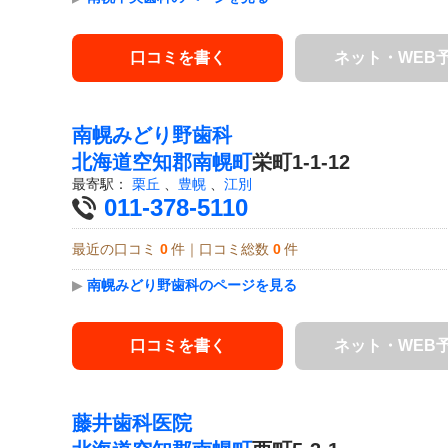
口コミを書く
ネット・WEB
南幌みどり野歯科
北海道
空知郡南幌町
栄町1-1-12
最寄駅：
栗丘
、
豊幌
、
江別
011-378-5110
最近の口コミ
0
件｜口コミ総数
0
件
▶
南幌みどり野歯科のページを見る
口コミを書く
ネット・WEB
藤井歯科医院