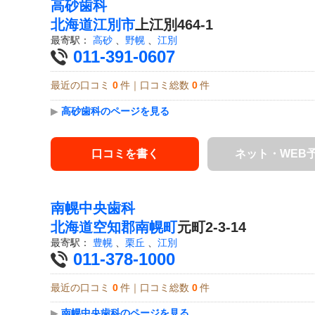
高砂歯科
北海道
江別市
上江別464-1
最寄駅：
高砂
、
野幌
、
江別
011-391-0607
最近の口コミ
0
件｜口コミ総数
0
件
▶
高砂歯科のページを見る
口コミを書く
ネット・WEB
南幌中央歯科
北海道
空知郡南幌町
元町2-3-14
最寄駅：
豊幌
、
栗丘
、
江別
011-378-1000
最近の口コミ
0
件｜口コミ総数
0
件
▶
南幌中央歯科のページを見る