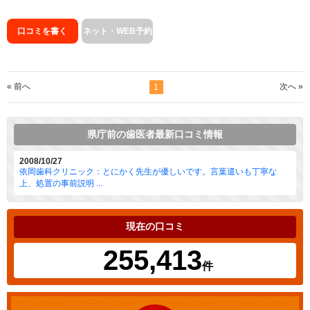
口コミを書く
ネット・WEB予約
« 前へ
次へ »
1
県庁前の歯医者最新口コミ情報
2008/10/27
依岡歯科クリニック：とにかく先生が優しいです。言葉遣いも丁寧な
上、処置の事前説明 ...
現在の口コミ
255,413
件