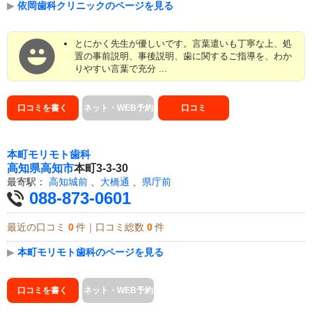
▶
依岡歯科クリニックのページを見る
とにかく先生が優しいです。言葉遣いも丁寧な上、処
置の事前説明、事後説明、歯に関するご指導を、わか
りやすい言葉で充分 ...
口コミを書く
ネット・WEB予約
口コミ
本町モリモト歯科
高知県
高知市
本町3-3-30
最寄駅：
高知城前
、
大橋通
、
県庁前
088-873-0601
最近の口コミ
0
件｜口コミ総数
0
件
▶
本町モリモト歯科のページを見る
口コミを書く
ネット・WEB予約