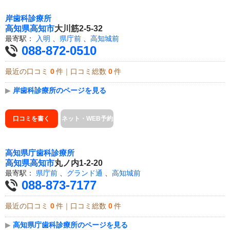
岸歯科診療所
高知県
高知市
大川筋2-5-32
最寄駅：
入明
、
県庁前
、
高知城前
088-872-0510
最近の口コミ
0
件｜口コミ総数
0
件
▶
岸歯科診療所のページを見る
口コミを書く
ネット・WEB予約
高知県庁歯科診療所
高知県
高知市
丸ノ内1-2-20
最寄駅：
県庁前
、
グランド通
、
高知城前
088-873-7177
最近の口コミ
0
件｜口コミ総数
0
件
▶
高知県庁歯科診療所のページを見る