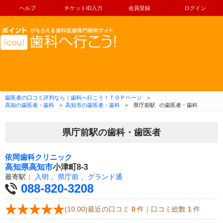
ヘルプ
チケットID入力
会員登録
ログイン
コンテンツへ移動
歯医者の口コミ評判なら｜歯科へ行こう！ＴＯＰページ
＞
高知の歯医者・歯科
＞
高知市の歯医者・歯科
＞
県庁前駅
の歯医者・歯科
県庁前駅の歯科・歯医者
依岡歯科クリニック
高知県
高知市
小津町8-3
最寄駅：
入明
、
県庁前
、
グランド通
088-820-3208
(10.00)最近の口コミ
0
件｜口コミ総数
1
件