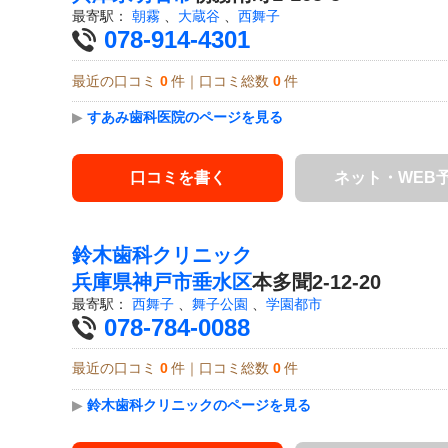
最寄駅：
朝霧
、
大蔵谷
、
西舞子
078-914-4301
最近の口コミ
0
件｜口コミ総数
0
件
▶
すあみ歯科医院のページを見る
口コミを書く
ネット・WEB
鈴木歯科クリニック
兵庫県
神戸市垂水区
本多聞2-12-20
最寄駅：
西舞子
、
舞子公園
、
学園都市
078-784-0088
最近の口コミ
0
件｜口コミ総数
0
件
▶
鈴木歯科クリニックのページを見る