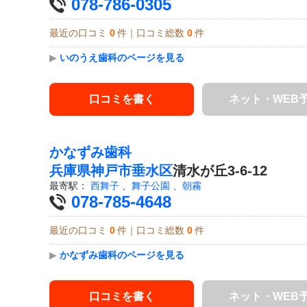
078-786-0305
最近の口コミ
0
件｜口コミ総数
0
件
▶
いのうえ歯科のページを見る
口コミを書く
ネット・WEB
かなずみ歯科
兵庫県
神戸市垂水区
清水が丘3-6-12
最寄駅：
西舞子
、
舞子公園
、
朝霧
078-785-4648
最近の口コミ
0
件｜口コミ総数
0
件
▶
かなずみ歯科のページを見る
口コミを書く
ネット・WEB