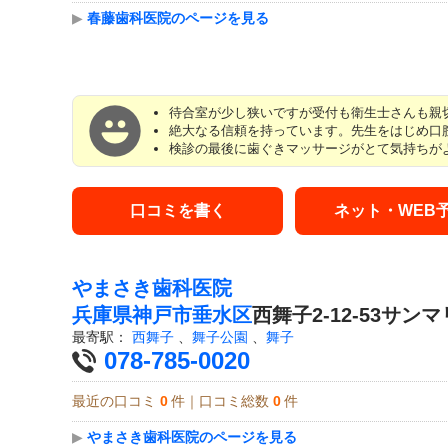
▶
春藤歯科医院のページを見る
待合室が少し狭いですが受付も衛生士さんも親切
絶大なる信頼を持っています。先生をはじめ口腔
検診の最後に歯ぐきマッサージがとて気持ちが
口コミを書く
ネット・WEB
やまさき歯科医院
兵庫県
神戸市垂水区
西舞子2-12-53サン
最寄駅：
西舞子
、
舞子公園
、
舞子
078-785-0020
最近の口コミ
0
件｜口コミ総数
0
件
▶
やまさき歯科医院のページを見る