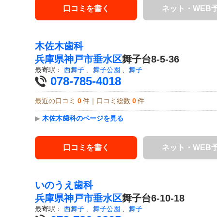
口コミを書く
ネット・WEB
木佐木歯科
兵庫県
神戸市垂水区
舞子台8-5-36
最寄駅：
西舞子
、
舞子公園
、
舞子
078-785-4018
最近の口コミ
0
件｜口コミ総数
0
件
▶
木佐木歯科のページを見る
口コミを書く
ネット・WEB
いのうえ歯科
兵庫県
神戸市垂水区
舞子台6-10-18
最寄駅：
西舞子
、
舞子公園
、
舞子