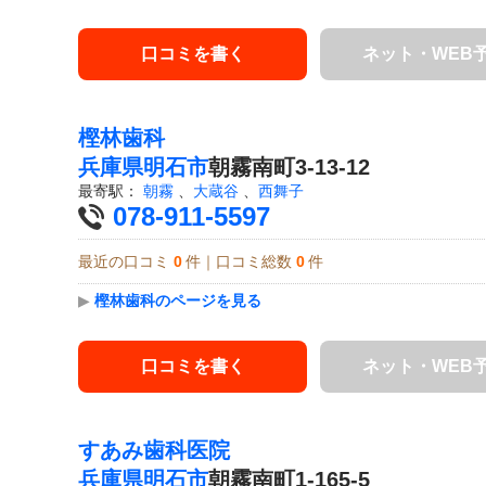
口コミを書く
ネット・WEB
樫林歯科
兵庫県
明石市
朝霧南町3-13-12
最寄駅：
朝霧
、
大蔵谷
、
西舞子
078-911-5597
最近の口コミ
0
件｜口コミ総数
0
件
▶
樫林歯科のページを見る
口コミを書く
ネット・WEB
すあみ歯科医院
兵庫県
明石市
朝霧南町1-165-5