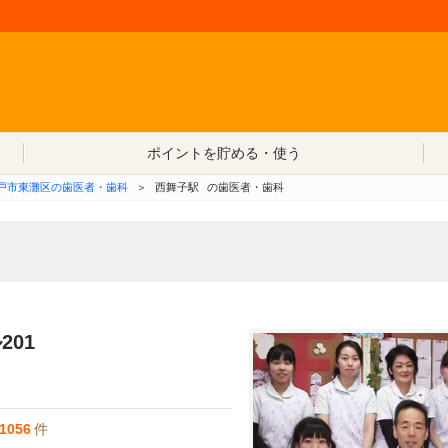
コンテンツへ移動
ポイントを貯める・使う
戸市東灘区の歯医者・歯科
＞
西舞子駅
の歯医者・歯科
201
1056
件