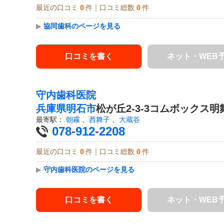
最近の口コミ
0
件｜口コミ総数
0
件
▶
協同歯科のページを見る
口コミを書く
ネット・WEB
守内歯科医院
兵庫県
明石市
松が丘2-3-3コムボックス明
最寄駅：
朝霧
、
西舞子
、
大蔵谷
078-912-2208
最近の口コミ
0
件｜口コミ総数
0
件
▶
守内歯科医院のページを見る
口コミを書く
ネット・WEB