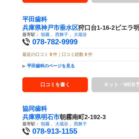
平田歯科
兵庫県
神戸市垂水区
狩口台1-16-2ビエラ明
最寄駅：
朝霧
、
西舞子
、
大蔵谷
078-782-9999
最近の口コミ
0
件｜口コミ総数
0
件
▶
平田歯科のページを見る
口コミを書く
ネット・WEB
協同歯科
兵庫県
明石市
朝霧南町2-192-3
最寄駅：
朝霧
、
大蔵谷
、
西舞子
078-913-1155