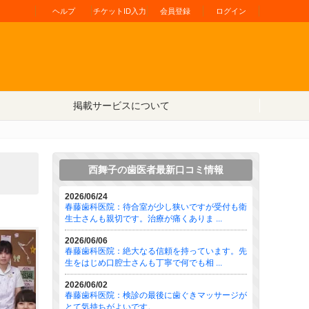
ヘルプ
チケットID入力
会員登録
ログイン
掲載サービスについて
西舞子の歯医者最新口コミ情報
2026/06/24
春藤歯科医院：待合室が少し狭いですが受付も衛
生士さんも親切です。治療が痛くありま ...
2026/06/06
春藤歯科医院：絶大なる信頼を持っています。先
生をはじめ口腔士さんも丁寧で何でも相 ...
2026/06/02
春藤歯科医院：検診の最後に歯ぐきマッサージが
とて気持ちがよいです。