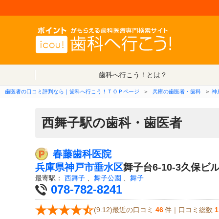
歯科へ行こう！とは？
歯医者の口コミ評判なら｜歯科へ行こう！ＴＯＰページ
＞
兵庫の歯医者・歯科
＞
神
西舞子駅の歯科・歯医者
春藤歯科医院
兵庫県
神戸市垂水区
舞子台6-10-3久保ビル
最寄駅：
西舞子
、
舞子公園
、
舞子
078-782-8241
(9.12)最近の口コミ
46
件｜口コミ総数
1