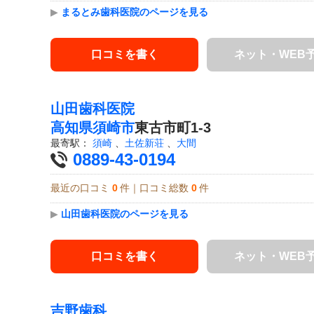
▶
まるとみ歯科医院のページを見る
口コミを書く
ネット・WEB
山田歯科医院
高知県
須崎市
東古市町1-3
最寄駅：
須崎
、
土佐新荘
、
大間
0889-43-0194
最近の口コミ
0
件｜口コミ総数
0
件
▶
山田歯科医院のページを見る
口コミを書く
ネット・WEB
吉野歯科