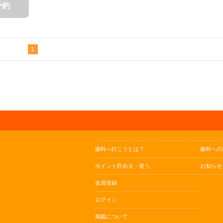
予約
1
歯科へ行こうとは？
歯科への
ポイント貯める・使う
お知らせ
会員登録
ログイン
掲載について