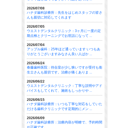
2026/07/08
ハナダ歯科診療所：先生をはじめスタッフの皆さ
んも親切に対応してくれます
2026/07/05
ウエストデンタルクリニック：3ヶ月に一度の定
期点検とクリーニングでお世話になって ...
2026/07/04
アップル歯科：25年ほど通っています いつもあ
りがとうございますみなさん良い人ばか ...
2026/06/24
春藤歯科医院：待合室が少し狭いですが受付も衛
生士さんも親切です。治療が痛くありま ...
2026/06/22
ウエストデンタルクリニック：丁寧な説明やアド
バイスもしてくれて、施術もしっかりや ...
2026/06/15
ハナダ歯科診療所：いつも丁寧な対応をしていた
だける歯科クリニックです定期的にメン ...
2026/06/09
ハナダ歯科診療所：治療内容が明瞭で、予約時間
が正確です。