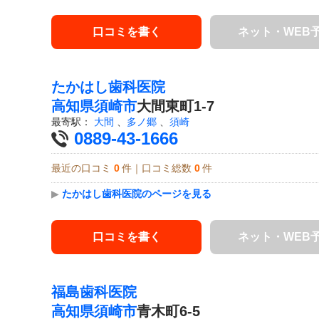
口コミを書く
ネット・WEB
たかはし歯科医院
高知県
須崎市
大間東町1-7
最寄駅：
大間
、
多ノ郷
、
須崎
0889-43-1666
最近の口コミ
0
件｜口コミ総数
0
件
▶
たかはし歯科医院のページを見る
口コミを書く
ネット・WEB
福島歯科医院
高知県
須崎市
青木町6-5