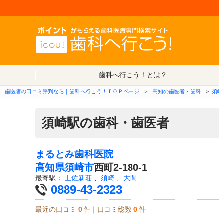
歯科へ行こう！とは？
歯医者の口コミ評判なら｜歯科へ行こう！ＴＯＰページ
＞
高知の歯医者・歯科
＞
須
須崎駅の歯科・歯医者
まるとみ歯科医院
高知県
須崎市
西町2-180-1
最寄駅：
土佐新荘
、
須崎
、
大間
0889-43-2323
最近の口コミ
0
件｜口コミ総数
0
件