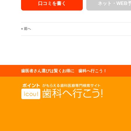
口コミを書く
ネット・WEB
« 前へ
歯医者さん選びは賢くお得に 歯科へ行こう！