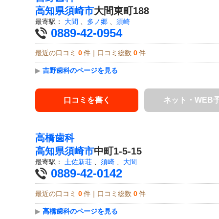
高知県
須崎市
大間東町188
最寄駅：
大間
、
多ノ郷
、
須崎
0889-42-0954
最近の口コミ
0
件｜口コミ総数
0
件
▶
吉野歯科のページを見る
口コミを書く
ネット・WEB
高橋歯科
高知県
須崎市
中町1-5-15
最寄駅：
土佐新荘
、
須崎
、
大間
0889-42-0142
最近の口コミ
0
件｜口コミ総数
0
件
▶
高橋歯科のページを見る