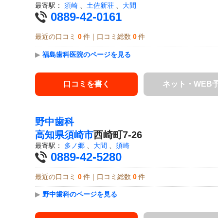
最寄駅：
須崎
、
土佐新荘
、
大間
0889-42-0161
最近の口コミ
0
件｜口コミ総数
0
件
▶
福島歯科医院のページを見る
口コミを書く
ネット・WEB
野中歯科
高知県
須崎市
西崎町7-26
最寄駅：
多ノ郷
、
大間
、
須崎
0889-42-5280
最近の口コミ
0
件｜口コミ総数
0
件
▶
野中歯科のページを見る