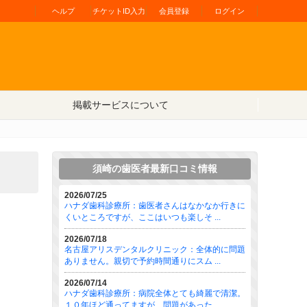
ヘルプ
チケットID入力
会員登録
ログイン
掲載サービスについて
須崎の歯医者最新口コミ情報
2026/07/25
ハナダ歯科診療所：歯医者さんはなかなか行きに
くいところですが、ここはいつも楽しそ ...
2026/07/18
名古屋アリスデンタルクリニック：全体的に問題
ありません。親切で予約時間通りにスム ...
2026/07/14
ハナダ歯科診療所：病院全体とても綺麗で清潔。
１０年ほど通ってますが、問題があった ...