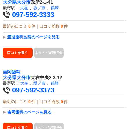
大分県
大分市
政所2-1-41
最寄駅：
大在
、
坂ノ市
、
鶴崎
097-592-3333
最近の口コミ
0
件｜口コミ総数
0
件
▶
渡辺歯科医院のページを見る
口コミを書く
ネット・WEB予約
吉岡歯科
大分県
大分市
大在中央2-3-12
最寄駅：
大在
、
坂ノ市
、
鶴崎
097-592-3373
最近の口コミ
0
件｜口コミ総数
0
件
▶
吉岡歯科のページを見る
口コミを書く
ネット・WEB予約