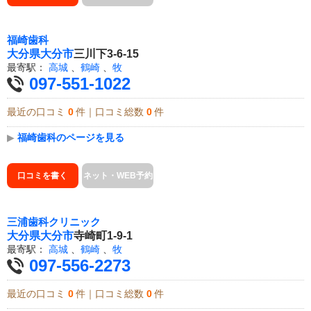
福崎歯科
大分県
大分市
三川下3-6-15
最寄駅：
高城
、
鶴崎
、
牧
097-551-1022
最近の口コミ
0
件｜口コミ総数
0
件
▶
福崎歯科のページを見る
口コミを書く
ネット・WEB予約
三浦歯科クリニック
大分県
大分市
寺崎町1-9-1
最寄駅：
高城
、
鶴崎
、
牧
097-556-2273
最近の口コミ
0
件｜口コミ総数
0
件