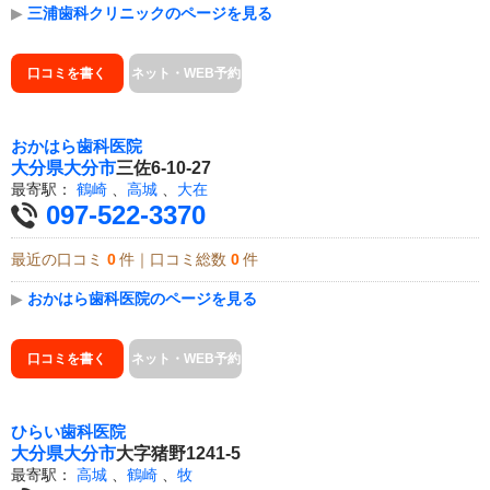
▶
三浦歯科クリニックのページを見る
口コミを書く
ネット・WEB予約
おかはら歯科医院
大分県
大分市
三佐6-10-27
最寄駅：
鶴崎
、
高城
、
大在
097-522-3370
最近の口コミ
0
件｜口コミ総数
0
件
▶
おかはら歯科医院のページを見る
口コミを書く
ネット・WEB予約
ひらい歯科医院
大分県
大分市
大字猪野1241-5
最寄駅：
高城
、
鶴崎
、
牧