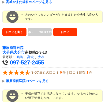
▶
高城やまだ歯科のページを見る
きれいだしカレンダーがもらえました☆先生も良い人
です♪
口コミを書く
ネット・WEB予約
口コミ
藤原歯科医院
大分県
大分市
南鶴崎1-3-13
最寄駅：
鶴崎
、
高城
、
大在
097-527-2455
(9.00)最近の口コミ
0
件｜口コミ総数
1
件
▶
藤原歯科医院のページを見る
子供が矯正でお世話になっています。なるべく抜かな
い矯正治療をされています。