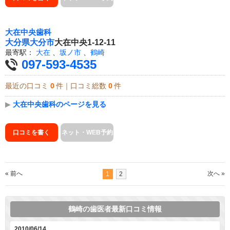
大在中央歯科
大分県
大分市
大在中央1-12-11
最寄駅：
大在
、
坂ノ市
、
鶴崎
097-593-4535
最近の口コミ
0
件｜口コミ総数
0
件
▶
大在中央歯科のページを見る
口コミを書く
ネット・WEB予約
« 前へ
次へ »
1
2
鶴崎の歯医者最新口コミ情報
2010/06/14