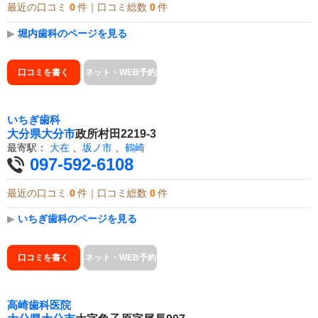
最近の口コミ
0
件｜口コミ総数
0
件
▶
堀内歯科のページを見る
口コミを書く
ネット・WEB予約
いちぎ歯科
大分県
大分市
政所村田2219-3
最寄駅：
大在
、
坂ノ市
、
鶴崎
097-592-6108
最近の口コミ
0
件｜口コミ総数
0
件
▶
いちぎ歯科のページを見る
口コミを書く
ネット・WEB予約
高崎歯科医院