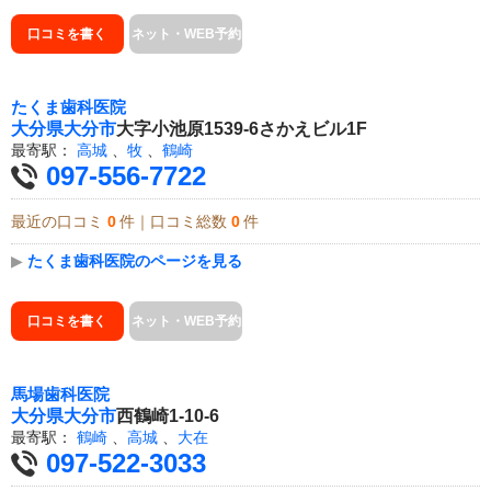
口コミを書く
ネット・WEB予約
たくま歯科医院
大分県
大分市
大字小池原1539-6さかえビル1F
最寄駅：
高城
、
牧
、
鶴崎
097-556-7722
最近の口コミ
0
件｜口コミ総数
0
件
▶
たくま歯科医院のページを見る
口コミを書く
ネット・WEB予約
馬場歯科医院
大分県
大分市
西鶴崎1-10-6
最寄駅：
鶴崎
、
高城
、
大在
097-522-3033