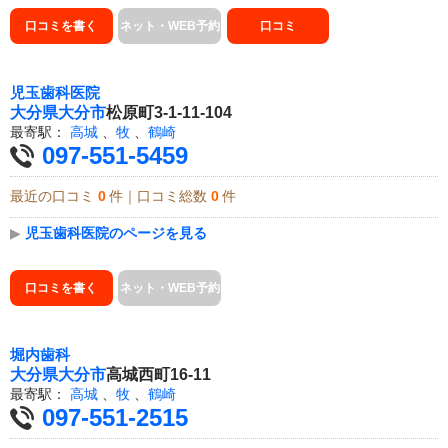
口コミを書く
ネット・WEB予約
口コミ
児玉歯科医院
大分県
大分市
松原町3-1-11-104
最寄駅：
高城
、
牧
、
鶴崎
097-551-5459
最近の口コミ
0
件｜口コミ総数
0
件
▶
児玉歯科医院のページを見る
口コミを書く
ネット・WEB予約
堀内歯科
大分県
大分市
高城西町16-11
最寄駅：
高城
、
牧
、
鶴崎
097-551-2515