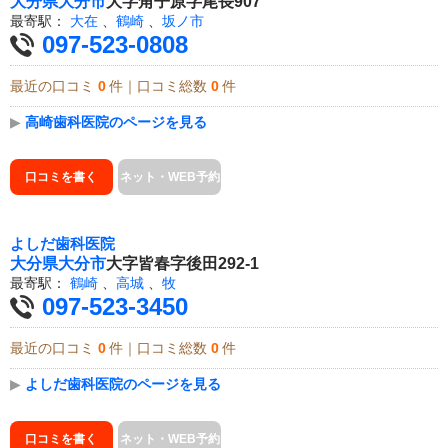
大分県
大分市
大字角子原字尾長907
最寄駅：
大在
、
鶴崎
、
坂ノ市
097-523-0808
最近の口コミ
0
件｜口コミ総数
0
件
▶
高崎歯科医院のページを見る
口コミを書く
ネット・WEB予約
よしだ歯科医院
大分県
大分市
大字皆春字後田292-1
最寄駅：
鶴崎
、
高城
、
牧
097-523-3450
最近の口コミ
0
件｜口コミ総数
0
件
▶
よしだ歯科医院のページを見る
口コミを書く
ネット・WEB予約