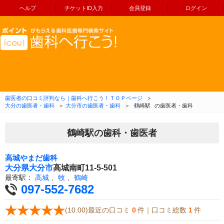
ヘルプ
チケットID入力
会員登録
ログイン
コンテンツへ移動
歯医者の口コミ評判なら｜歯科へ行こう！ＴＯＰページ
＞
大分の歯医者・歯科
＞
大分市の歯医者・歯科
＞
鶴崎駅
の歯医者・歯科
鶴崎駅の歯科・歯医者
高城やまだ歯科
大分県
大分市
高城南町11-5-501
最寄駅：
高城
、
牧
、
鶴崎
097-552-7682
(10.00)最近の口コミ
0
件｜口コミ総数
1
件