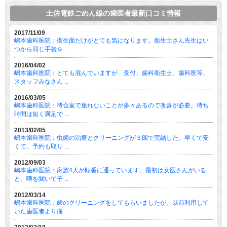
土佐電鉄ごめん線の歯医者最新口コミ情報
2017/11/09
嶋本歯科医院：衛生面だけがとても気になります。衛生士さん先生はい
つから同じ手袋を ...
2016/04/02
嶋本歯科医院：とても混んでいますが、受付、歯科衛生士、歯科医等、
スタッフみなさん ...
2016/03/05
嶋本歯科医院：待合室で座れないことが多々あるので改善が必要。待ち
時間は短く満足で ...
2013/02/05
嶋本歯科医院：虫歯の治療とクリーニングが３回で完結した。早くて安
くて、予約も取り ...
2012/09/03
嶋本歯科医院：家族4人が順番に通っています。最初は女医さんがいる
と、噂を聞いて子 ...
2012/03/14
嶋本歯科医院：歯のクリーニングをしてもらいましたが、以前利用して
いた歯医者より痛 ...