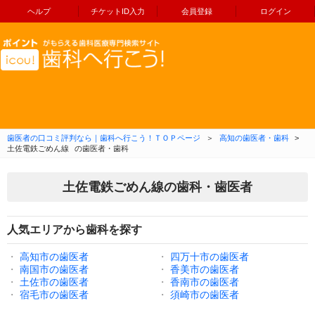
ヘルプ
チケットID入力
会員登録
ログイン
コンテンツへ移動
歯医者の口コミ評判なら｜歯科へ行こう！ＴＯＰページ
＞
高知の歯医者・歯科
>
土佐電鉄ごめん線
の歯医者・歯科
土佐電鉄ごめん線の歯科・歯医者
人気エリアから歯科を探す
・
高知市の歯医者
・
四万十市の歯医者
・
南国市の歯医者
・
香美市の歯医者
・
土佐市の歯医者
・
香南市の歯医者
・
宿毛市の歯医者
・
須崎市の歯医者