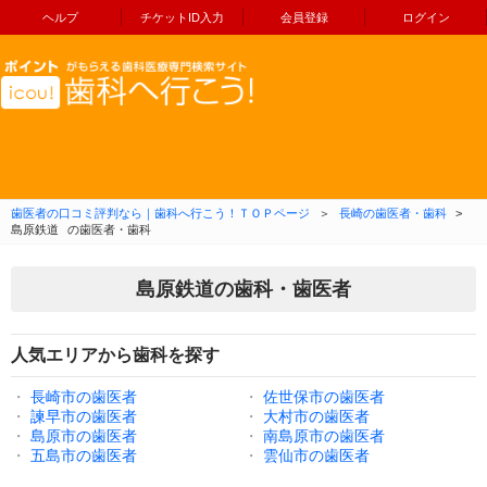
ヘルプ
チケットID入力
会員登録
ログイン
コンテンツへ移動
歯医者の口コミ評判なら｜歯科へ行こう！ＴＯＰページ
＞
長崎の歯医者・歯科
>
島原鉄道
の歯医者・歯科
島原鉄道の歯科・歯医者
人気エリアから歯科を探す
・
長崎市の歯医者
・
佐世保市の歯医者
・
諫早市の歯医者
・
大村市の歯医者
・
島原市の歯医者
・
南島原市の歯医者
・
五島市の歯医者
・
雲仙市の歯医者