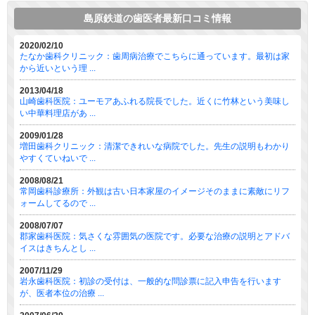
島原鉄道の歯医者最新口コミ情報
2020/02/10
たなか歯科クリニック：歯周病治療でこちらに通っています。最初は家
から近いという理 ...
2013/04/18
山崎歯科医院：ユーモアあふれる院長でした。近くに竹林という美味し
い中華料理店があ ...
2009/01/28
増田歯科クリニック：清潔できれいな病院でした。先生の説明もわかり
やすくていねいで ...
2008/08/21
常岡歯科診療所：外観は古い日本家屋のイメージそのままに素敵にリフ
ォームしてるので ...
2008/07/07
郡家歯科医院：気さくな雰囲気の医院です。必要な治療の説明とアドバ
イスはきちんとし ...
2007/11/29
岩永歯科医院：初診の受付は、一般的な問診票に記入申告を行います
が、医者本位の治療 ...