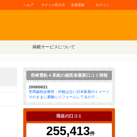
ヘルプ
チケットID入力
会員登録
ログイン
掲載サービスについて
長崎電軌４系統の歯医者最新口コミ情報
2008/08/21
常岡歯科診療所：外観は古い日本家屋のイメージ
そのままに素敵にリフォームしてるので ...
現在の口コミ
255,413
件