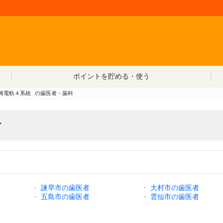
コンテンツへ移動
ポイントを貯める・使う
崎電軌４系統
の歯医者・歯科
者
・
諫早市の歯医者
・
大村市の歯医者
・
五島市の歯医者
・
雲仙市の歯医者