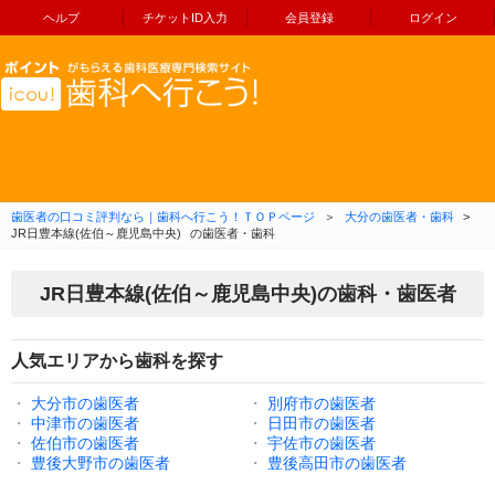
ヘルプ
チケットID入力
会員登録
ログイン
コンテンツへ移動
歯医者の口コミ評判なら｜歯科へ行こう！ＴＯＰページ
＞
大分の歯医者・歯科
>
JR日豊本線(佐伯～鹿児島中央)
の歯医者・歯科
JR日豊本線(佐伯～鹿児島中央)の歯科・歯医者
人気エリアから歯科を探す
・
大分市の歯医者
・
別府市の歯医者
・
中津市の歯医者
・
日田市の歯医者
・
佐伯市の歯医者
・
宇佐市の歯医者
・
豊後大野市の歯医者
・
豊後高田市の歯医者