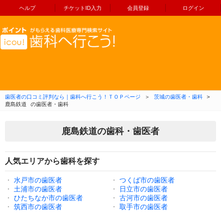
ヘルプ
チケットID入力
会員登録
ログイン
コンテンツへ移動
歯医者の口コミ評判なら｜歯科へ行こう！ＴＯＰページ
＞
茨城の歯医者・歯科
>
鹿島鉄道
の歯医者・歯科
鹿島鉄道の歯科・歯医者
人気エリアから歯科を探す
・
水戸市の歯医者
・
つくば市の歯医者
・
土浦市の歯医者
・
日立市の歯医者
・
ひたちなか市の歯医者
・
古河市の歯医者
・
筑西市の歯医者
・
取手市の歯医者