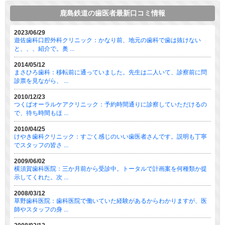
鹿島鉄道の歯医者最新口コミ情報
2023/06/29
遊佐歯科口腔外科クリニック：かなり前、地元の歯科で歯は抜けない
と、、、紹介で。奥 ...
2014/05/12
まさひろ歯科：移転前に通っていました。先生は二人いて、診察前に問
診票を見ながら、 ...
2010/12/23
つくばオーラルケアクリニック：予約時間通りに診察していただけるの
で、待ち時間もほ ...
2010/04/25
けやき歯科クリニック：すごく感じのいい歯医者さんです。説明も丁寧
でスタッフの皆さ ...
2009/06/02
横須賀歯科医院：三か月前から受診中。トータルで計画案を何種類か提
示してくれた。次 ...
2008/03/12
草野歯科医院：歯科医院で働いていた経験があるからわかりますが、医
師やスタッフの身 ...