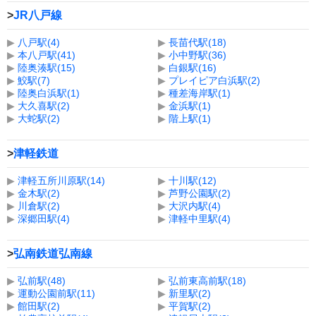
>
JR八戸線
▶
八戸駅(4)
▶
長苗代駅(18)
▶
本八戸駅(41)
▶
小中野駅(36)
▶
陸奥湊駅(15)
▶
白銀駅(16)
▶
鮫駅(7)
▶
プレイピア白浜駅(2)
▶
陸奥白浜駅(1)
▶
種差海岸駅(1)
▶
大久喜駅(2)
▶
金浜駅(1)
▶
大蛇駅(2)
▶
階上駅(1)
>
津軽鉄道
▶
津軽五所川原駅(14)
▶
十川駅(12)
▶
金木駅(2)
▶
芦野公園駅(2)
▶
川倉駅(2)
▶
大沢内駅(4)
▶
深郷田駅(4)
▶
津軽中里駅(4)
>
弘南鉄道弘南線
▶
弘前駅(48)
▶
弘前東高前駅(18)
▶
運動公園前駅(11)
▶
新里駅(2)
▶
館田駅(2)
▶
平賀駅(2)