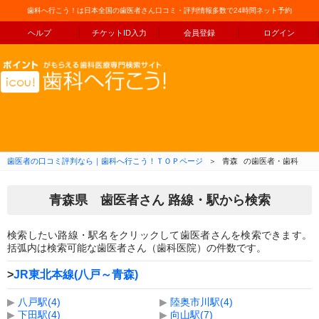
歯科へ行こう！は日本全国の歯医者さん口コミ・評判情報多数で24時間ネット予約
ヘルプ
チケットID入力
会員登録
ログイン
コンテンツへ移動
歯医者の口コミ評判なら｜歯科へ行こう！ＴＯＰページ
＞
青森
の歯医者・歯科
青森県 歯医者さん 路線・駅から検索
検索したい路線・駅名をクリックして歯医者さんを検索できます。
括弧内は検索可能な歯医者さん（歯科医院）の件数です。
>
JR東北本線(八戸～青森)
▶
八戸駅(4)
▶
陸奥市川駅(4)
▶
下田駅(4)
▶
向山駅(7)