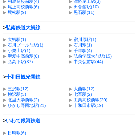
▶
柏農高校前駅(4)
▶
津軽尾上駅(3)
▶
尾上高校前駅(6)
▶
田舎館駅(10)
▶
境松駅(9)
▶
黒石駅(11)
>
弘南鉄道大鰐線
▶
大鰐駅(1)
▶
宿川原駅(1)
▶
石川プール前駅(1)
▶
石川駅(1)
▶
小栗山駅(1)
▶
千年駅(4)
▶
聖愛中高前駅(8)
▶
弘前学院大前駅(15)
▶
弘高下駅(37)
▶
中央弘前駅(44)
>
十和田観光電鉄
▶
三沢駅(12)
▶
大曲駅(12)
▶
柳沢駅(3)
▶
七百駅(2)
▶
北里大学前駅(2)
▶
工業高校前駅(20)
▶
ひがし野団地駅(21)
▶
十和田市駅(19)
>
いわて銀河鉄道
▶
目時駅(6)