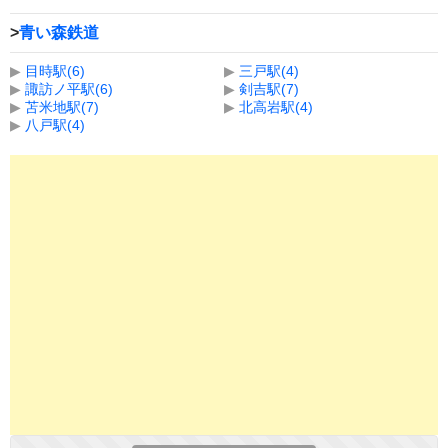
>
青い森鉄道
▶
目時駅(6)
▶
三戸駅(4)
▶
諏訪ノ平駅(6)
▶
剣吉駅(7)
▶
苫米地駅(7)
▶
北高岩駅(4)
▶
八戸駅(4)