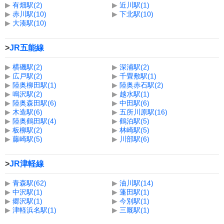
▶
有畑駅(2)
▶
近川駅(1)
▶
赤川駅(10)
▶
下北駅(10)
▶
大湊駅(10)
>
JR五能線
▶
横磯駅(2)
▶
深浦駅(2)
▶
広戸駅(2)
▶
千畳敷駅(1)
▶
陸奥柳田駅(1)
▶
陸奥赤石駅(2)
▶
鳴沢駅(2)
▶
越水駅(1)
▶
陸奥森田駅(6)
▶
中田駅(6)
▶
木造駅(6)
▶
五所川原駅(16)
▶
陸奥鶴田駅(4)
▶
鶴泊駅(5)
▶
板柳駅(2)
▶
林崎駅(5)
▶
藤崎駅(5)
▶
川部駅(6)
>
JR津軽線
▶
青森駅(62)
▶
油川駅(14)
▶
中沢駅(1)
▶
蓬田駅(1)
▶
郷沢駅(1)
▶
今別駅(1)
▶
津軽浜名駅(1)
▶
三厩駅(1)