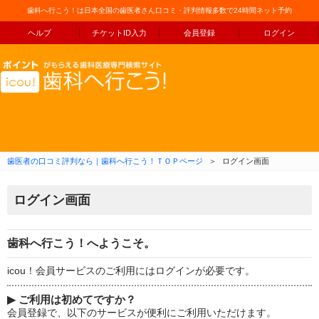
歯科へ行こう！は日本全国の歯医者さん口コミ・評判情報多数で24時間ネット予約
ヘルプ
チケットID入力
会員登録
ログイン
コンテンツへ移動
歯医者の口コミ評判なら｜歯科へ行こう！ＴＯＰページ
＞
ログイン画面
ログイン画面
歯科へ行こう！へようこそ。
icou！会員サービスのご利用にはログインが必要です。
▶
ご利用は初めてですか？
会員登録で、以下のサービスが便利にご利用いただけます。