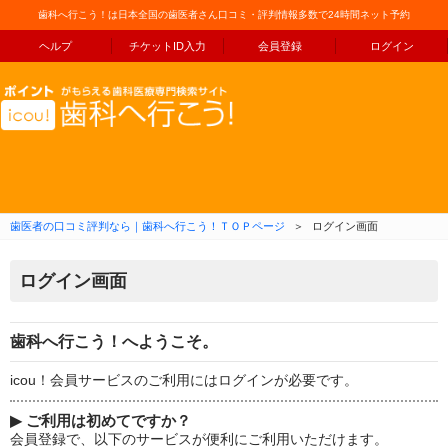
歯科へ行こう！は日本全国の歯医者さん口コミ・評判情報多数で24時間ネット予約
ヘルプ
チケットID入力
会員登録
ログイン
コンテンツへ移動
歯医者の口コミ評判なら｜歯科へ行こう！ＴＯＰページ
＞
ログイン画面
ログイン画面
歯科へ行こう！へようこそ。
icou！会員サービスのご利用にはログインが必要です。
▶
ご利用は初めてですか？
会員登録で、以下のサービスが便利にご利用いただけます。