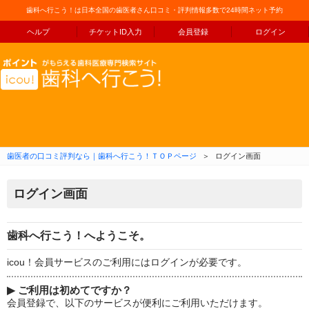
歯科へ行こう！は日本全国の歯医者さん口コミ・評判情報多数で24時間ネット予約
ヘルプ
チケットID入力
会員登録
ログイン
コンテンツへ移動
歯医者の口コミ評判なら｜歯科へ行こう！ＴＯＰページ
＞
ログイン画面
ログイン画面
歯科へ行こう！へようこそ。
icou！会員サービスのご利用にはログインが必要です。
▶
ご利用は初めてですか？
会員登録で、以下のサービスが便利にご利用いただけます。