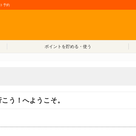
ト予約
コンテンツへ移動
ポイントを貯める・使う
行こう！へようこそ。