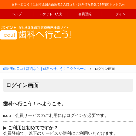
歯科へ行こう！は日本全国の歯医者さん口コミ・評判情報多数で24時間ネット予約
ヘルプ
チケットID入力
会員登録
ログイン
コンテンツへ移動
歯医者の口コミ評判なら｜歯科へ行こう！ＴＯＰページ
＞
ログイン画面
ログイン画面
歯科へ行こう！へようこそ。
icou！会員サービスのご利用にはログインが必要です。
▶
ご利用は初めてですか？
会員登録で、以下のサービスが便利にご利用いただけます。