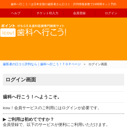
歯科へ行こう！は日本全国の歯医者さん口コミ・評判情報多数で24時間ネット予約
ヘルプ
チケットID入力
会員登録
ログイン
コンテンツへ移動
歯医者の口コミ評判なら｜歯科へ行こう！ＴＯＰページ
＞
ログイン画面
ログイン画面
歯科へ行こう！へようこそ。
icou！会員サービスのご利用にはログインが必要です。
▶
ご利用は初めてですか？
会員登録で、以下のサービスが便利にご利用いただけます。