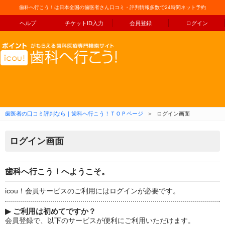
歯科へ行こう！は日本全国の歯医者さん口コミ・評判情報多数で24時間ネット予約
ヘルプ
チケットID入力
会員登録
ログイン
コンテンツへ移動
歯医者の口コミ評判なら｜歯科へ行こう！ＴＯＰページ
＞
ログイン画面
ログイン画面
歯科へ行こう！へようこそ。
icou！会員サービスのご利用にはログインが必要です。
▶
ご利用は初めてですか？
会員登録で、以下のサービスが便利にご利用いただけます。