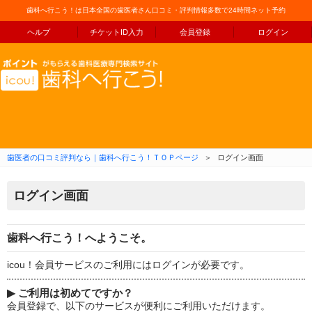
歯科へ行こう！は日本全国の歯医者さん口コミ・評判情報多数で24時間ネット予約
ヘルプ
チケットID入力
会員登録
ログイン
コンテンツへ移動
歯医者の口コミ評判なら｜歯科へ行こう！ＴＯＰページ
＞
ログイン画面
ログイン画面
歯科へ行こう！へようこそ。
icou！会員サービスのご利用にはログインが必要です。
▶
ご利用は初めてですか？
会員登録で、以下のサービスが便利にご利用いただけます。