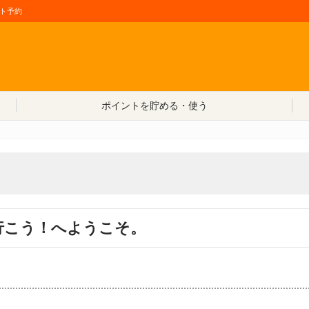
ト予約
コンテンツへ移動
ポイントを貯める・使う
行こう！へようこそ。