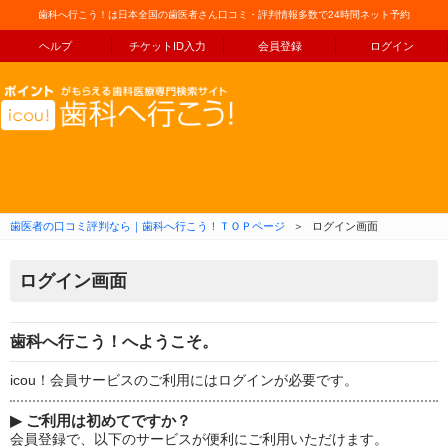
歯科へ行こう！は日本全国の歯医者さん口コミ・評判情報多数で24時間ネット予約
ヘルプ
チケットID入力
会員登録
ログイン
コンテンツへ移動
歯医者の口コミ評判なら｜歯科へ行こう！ＴＯＰページ
＞
ログイン画面
ログイン画面
歯科へ行こう！へようこそ。
icou！会員サービスのご利用にはログインが必要です。
▶
ご利用は初めてですか？
会員登録で、以下のサービスが便利にご利用いただけます。