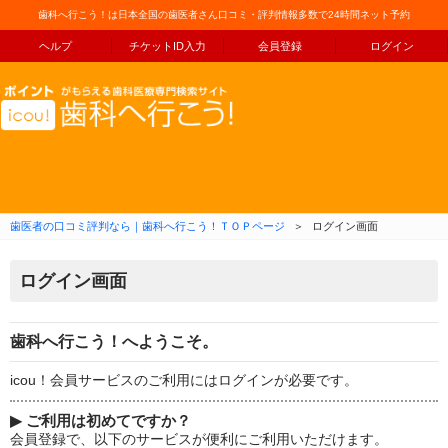
歯科へ行こう！は日本全国の歯医者さん口コミ・評判情報多数で24時間ネット予約
ヘルプ
チケットID入力
会員登録
ログイン
コンテンツへ移動
歯医者の口コミ評判なら｜歯科へ行こう！ＴＯＰページ
＞
ログイン画面
ログイン画面
歯科へ行こう！へようこそ。
icou！会員サービスのご利用にはログインが必要です。
▶
ご利用は初めてですか？
会員登録で、以下のサービスが便利にご利用いただけます。