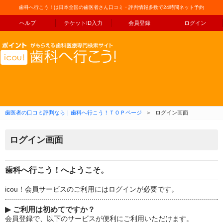
歯科へ行こう！は日本全国の歯医者さん口コミ・評判情報多数で24時間ネット予約
ヘルプ
チケットID入力
会員登録
ログイン
コンテンツへ移動
歯医者の口コミ評判なら｜歯科へ行こう！ＴＯＰページ
＞
ログイン画面
ログイン画面
歯科へ行こう！へようこそ。
icou！会員サービスのご利用にはログインが必要です。
▶
ご利用は初めてですか？
会員登録で、以下のサービスが便利にご利用いただけます。