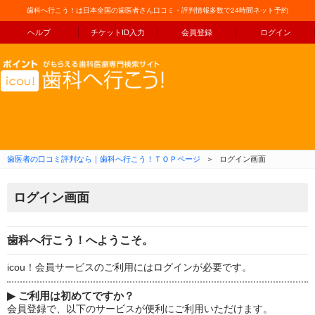
歯科へ行こう！は日本全国の歯医者さん口コミ・評判情報多数で24時間ネット予約
ヘルプ
チケットID入力
会員登録
ログイン
コンテンツへ移動
歯医者の口コミ評判なら｜歯科へ行こう！ＴＯＰページ
＞
ログイン画面
ログイン画面
歯科へ行こう！へようこそ。
icou！会員サービスのご利用にはログインが必要です。
▶
ご利用は初めてですか？
会員登録で、以下のサービスが便利にご利用いただけます。