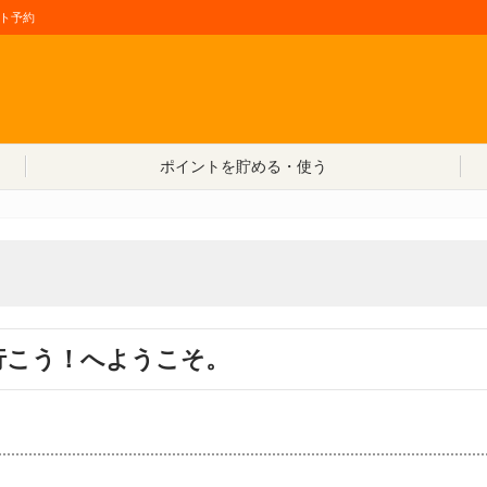
ト予約
コンテンツへ移動
ポイントを貯める・使う
行こう！へようこそ。