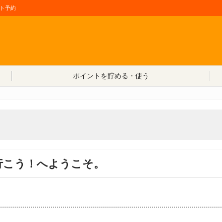
ト予約
コンテンツへ移動
ポイントを貯める・使う
行こう！へようこそ。