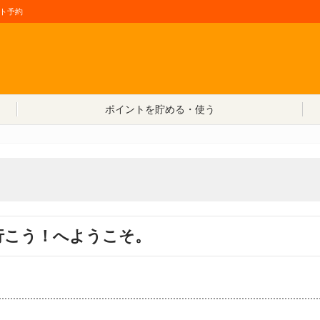
ト予約
コンテンツへ移動
ポイントを貯める・使う
行こう！へようこそ。