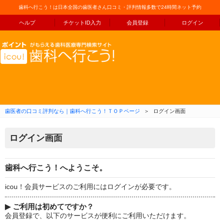
歯科へ行こう！は日本全国の歯医者さん口コミ・評判情報多数で24時間ネット予約
ヘルプ
チケットID入力
会員登録
ログイン
コンテンツへ移動
歯医者の口コミ評判なら｜歯科へ行こう！ＴＯＰページ
＞
ログイン画面
ログイン画面
歯科へ行こう！へようこそ。
icou！会員サービスのご利用にはログインが必要です。
▶
ご利用は初めてですか？
会員登録で、以下のサービスが便利にご利用いただけます。