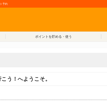
ト予約
コンテンツへ移動
ポイントを貯める・使う
行こう！へようこそ。