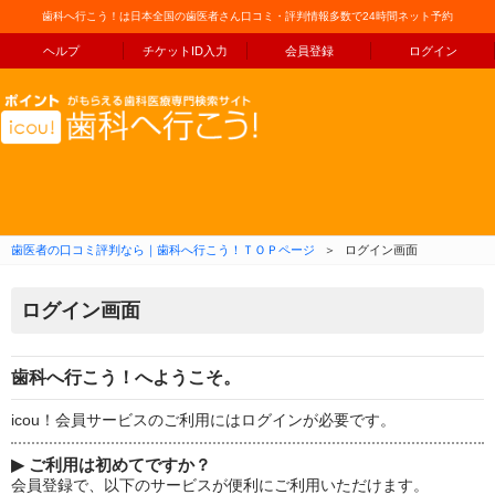
歯科へ行こう！は日本全国の歯医者さん口コミ・評判情報多数で24時間ネット予約
ヘルプ
チケットID入力
会員登録
ログイン
コンテンツへ移動
歯医者の口コミ評判なら｜歯科へ行こう！ＴＯＰページ
＞
ログイン画面
ログイン画面
歯科へ行こう！へようこそ。
icou！会員サービスのご利用にはログインが必要です。
▶
ご利用は初めてですか？
会員登録で、以下のサービスが便利にご利用いただけます。