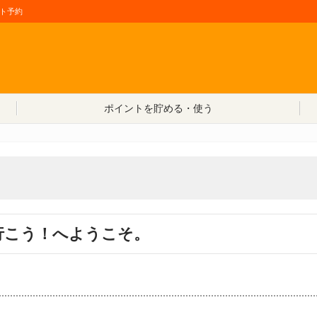
ト予約
コンテンツへ移動
ポイントを貯める・使う
行こう！へようこそ。