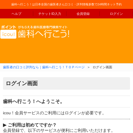
歯科へ行こう！は日本全国の歯医者さん口コミ・評判情報多数で24時間ネット予約
ヘルプ
チケットID入力
会員登録
ログイン
コンテンツへ移動
歯医者の口コミ評判なら｜歯科へ行こう！ＴＯＰページ
＞
ログイン画面
ログイン画面
歯科へ行こう！へようこそ。
icou！会員サービスのご利用にはログインが必要です。
▶
ご利用は初めてですか？
会員登録で、以下のサービスが便利にご利用いただけます。