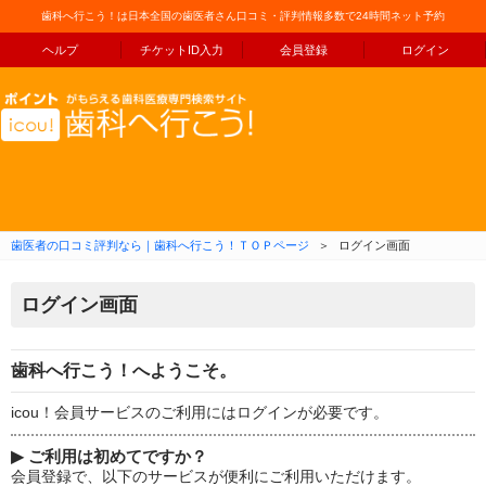
歯科へ行こう！は日本全国の歯医者さん口コミ・評判情報多数で24時間ネット予約
ヘルプ
チケットID入力
会員登録
ログイン
コンテンツへ移動
歯医者の口コミ評判なら｜歯科へ行こう！ＴＯＰページ
＞
ログイン画面
ログイン画面
歯科へ行こう！へようこそ。
icou！会員サービスのご利用にはログインが必要です。
▶
ご利用は初めてですか？
会員登録で、以下のサービスが便利にご利用いただけます。