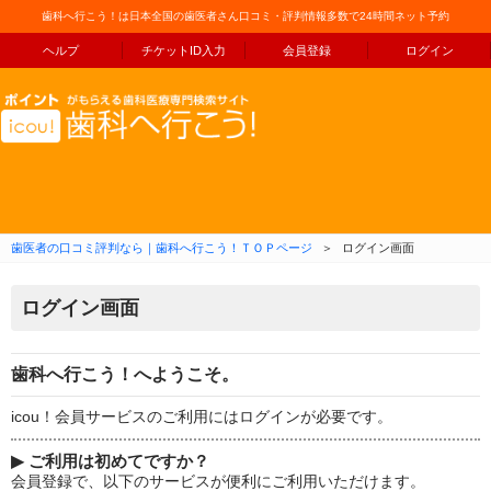
歯科へ行こう！は日本全国の歯医者さん口コミ・評判情報多数で24時間ネット予約
ヘルプ
チケットID入力
会員登録
ログイン
コンテンツへ移動
歯医者の口コミ評判なら｜歯科へ行こう！ＴＯＰページ
＞
ログイン画面
ログイン画面
歯科へ行こう！へようこそ。
icou！会員サービスのご利用にはログインが必要です。
▶
ご利用は初めてですか？
会員登録で、以下のサービスが便利にご利用いただけます。