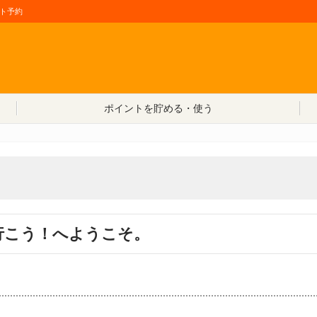
ト予約
コンテンツへ移動
ポイントを貯める・使う
行こう！へようこそ。