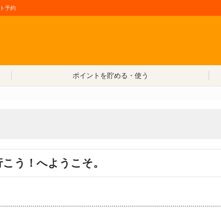
ト予約
コンテンツへ移動
ポイントを貯める・使う
行こう！へようこそ。