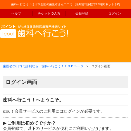
歯科へ行こう！は日本全国の歯医者さん口コミ・評判情報多数で24時間ネット予約
ヘルプ
チケットID入力
会員登録
ログイン
コンテンツへ移動
歯医者の口コミ評判なら｜歯科へ行こう！ＴＯＰページ
＞
ログイン画面
ログイン画面
歯科へ行こう！へようこそ。
icou！会員サービスのご利用にはログインが必要です。
▶
ご利用は初めてですか？
会員登録で、以下のサービスが便利にご利用いただけます。