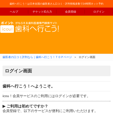
歯科へ行こう！は日本全国の歯医者さん口コミ・評判情報多数で24時間ネット予約
ヘルプ
チケットID入力
会員登録
ログイン
コンテンツへ移動
歯医者の口コミ評判なら｜歯科へ行こう！ＴＯＰページ
＞
ログイン画面
ログイン画面
歯科へ行こう！へようこそ。
icou！会員サービスのご利用にはログインが必要です。
▶
ご利用は初めてですか？
会員登録で、以下のサービスが便利にご利用いただけます。