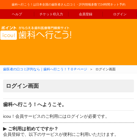
歯科へ行こう！は日本全国の歯医者さん口コミ・評判情報多数で24時間ネット予約
ヘルプ
チケットID入力
会員登録
ログイン
コンテンツへ移動
歯医者の口コミ評判なら｜歯科へ行こう！ＴＯＰページ
＞
ログイン画面
ログイン画面
歯科へ行こう！へようこそ。
icou！会員サービスのご利用にはログインが必要です。
▶
ご利用は初めてですか？
会員登録で、以下のサービスが便利にご利用いただけます。