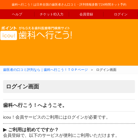
歯科へ行こう！は日本全国の歯医者さん口コミ・評判情報多数で24時間ネット予約
ヘルプ
チケットID入力
会員登録
ログイン
コンテンツへ移動
歯医者の口コミ評判なら｜歯科へ行こう！ＴＯＰページ
＞
ログイン画面
ログイン画面
歯科へ行こう！へようこそ。
icou！会員サービスのご利用にはログインが必要です。
▶
ご利用は初めてですか？
会員登録で、以下のサービスが便利にご利用いただけます。