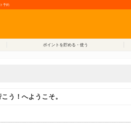
ト予約
コンテンツへ移動
ポイントを貯める・使う
行こう！へようこそ。