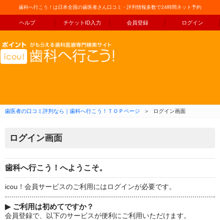
歯科へ行こう！は日本全国の歯医者さん口コミ・評判情報多数で24時間ネット予約
ヘルプ
チケットID入力
会員登録
ログイン
コンテンツへ移動
歯医者の口コミ評判なら｜歯科へ行こう！ＴＯＰページ
＞
ログイン画面
ログイン画面
歯科へ行こう！へようこそ。
icou！会員サービスのご利用にはログインが必要です。
▶
ご利用は初めてですか？
会員登録で、以下のサービスが便利にご利用いただけます。