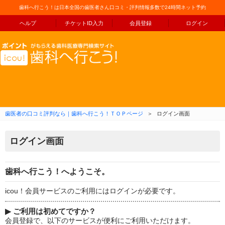
歯科へ行こう！は日本全国の歯医者さん口コミ・評判情報多数で24時間ネット予約
ヘルプ
チケットID入力
会員登録
ログイン
コンテンツへ移動
歯医者の口コミ評判なら｜歯科へ行こう！ＴＯＰページ
＞
ログイン画面
ログイン画面
歯科へ行こう！へようこそ。
icou！会員サービスのご利用にはログインが必要です。
▶
ご利用は初めてですか？
会員登録で、以下のサービスが便利にご利用いただけます。