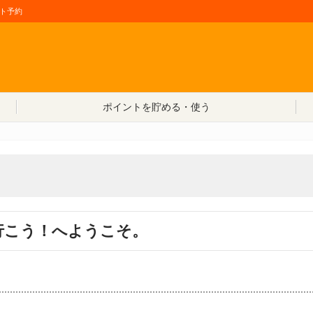
ト予約
コンテンツへ移動
ポイントを貯める・使う
行こう！へようこそ。