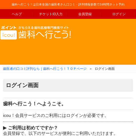
歯科へ行こう！は日本全国の歯医者さん口コミ・評判情報多数で24時間ネット予約
ヘルプ
チケットID入力
会員登録
ログイン
コンテンツへ移動
歯医者の口コミ評判なら｜歯科へ行こう！ＴＯＰページ
＞
ログイン画面
ログイン画面
歯科へ行こう！へようこそ。
icou！会員サービスのご利用にはログインが必要です。
▶
ご利用は初めてですか？
会員登録で、以下のサービスが便利にご利用いただけます。