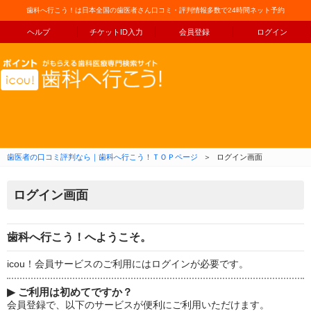
歯科へ行こう！は日本全国の歯医者さん口コミ・評判情報多数で24時間ネット予約
ヘルプ
チケットID入力
会員登録
ログイン
コンテンツへ移動
歯医者の口コミ評判なら｜歯科へ行こう！ＴＯＰページ
＞
ログイン画面
ログイン画面
歯科へ行こう！へようこそ。
icou！会員サービスのご利用にはログインが必要です。
▶
ご利用は初めてですか？
会員登録で、以下のサービスが便利にご利用いただけます。