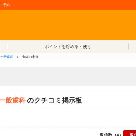
ト予約
コンテンツへ移動
ポイントを貯める・使う
一般歯科
＞
虫歯の未来
一般歯科
のクチコミ掲示板
返信数（4）