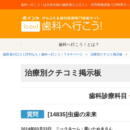
歯科へ行こう！は日本全国の歯医者さん口コミ・評判情報多数で24時間ネッ
歯科へ行こう！とは？
歯医者の口コミ評判なら｜歯科へ行こう！ＴＯＰページ
＞
治療別クチコミ掲示板
＞
治療別クチコミ掲示板
歯科診療科目
質問
[14835]虫歯の未来
2014年03月23日 ニックネーム：黒いたぬきさん