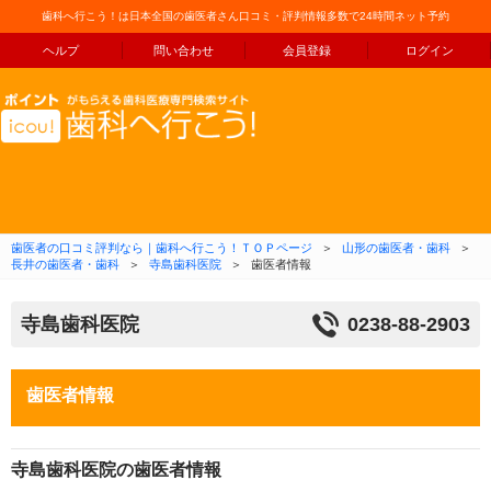
歯科へ行こう！は日本全国の歯医者さん口コミ・評判情報多数で24時間ネット予約
ヘルプ
問い合わせ
会員登録
ログイン
コンテンツへ移動
歯医者の口コミ評判なら｜歯科へ行こう！ＴＯＰページ
＞
山形の歯医者・歯科
＞
長井の歯医者・歯科
＞
寺島歯科医院
＞
歯医者情報
寺島歯科医院
0238-88-2903
歯医者情報
寺島歯科医院の歯医者情報