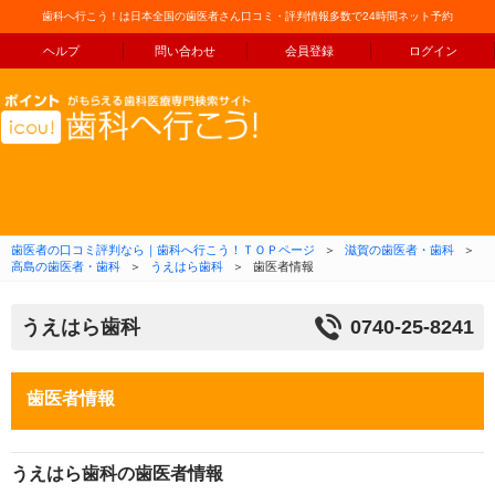
歯科へ行こう！は日本全国の歯医者さん口コミ・評判情報多数で24時間ネット予約
ヘルプ
問い合わせ
会員登録
ログイン
コンテンツへ移動
歯医者の口コミ評判なら｜歯科へ行こう！ＴＯＰページ
＞
滋賀の歯医者・歯科
＞
高島の歯医者・歯科
＞
うえはら歯科
＞
歯医者情報
うえはら歯科
0740-25-8241
歯医者情報
うえはら歯科の歯医者情報