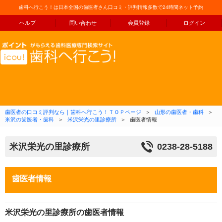
歯科へ行こう！は日本全国の歯医者さん口コミ・評判情報多数で24時間ネット予約
ヘルプ
問い合わせ
会員登録
ログイン
コンテンツへ移動
歯医者の口コミ評判なら｜歯科へ行こう！ＴＯＰページ
＞
山形の歯医者・歯科
＞
米沢の歯医者・歯科
＞
米沢栄光の里診療所
＞
歯医者情報
米沢栄光の里診療所
0238-28-5188
歯医者情報
米沢栄光の里診療所の歯医者情報