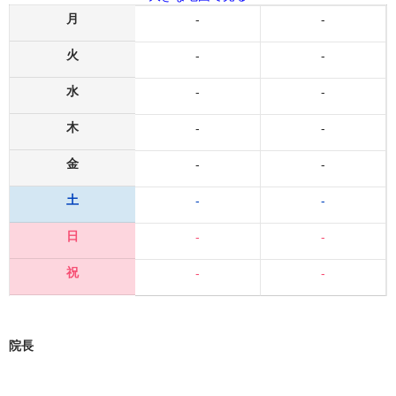
月
-
-
火
-
-
水
-
-
木
-
-
金
-
-
土
-
-
日
-
-
祝
-
-
院長